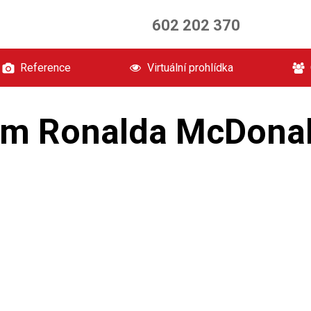
602 202 370
Reference
Virtuální prohlídka
m Ronalda McDona