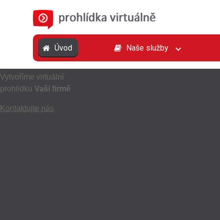
Úvod
Naše služby
Vytvoříme virtuální prohlídku Vaší firmě
Vytvoříme virtuální
prohlídku
Vaší firmě
Kontaktujte nás