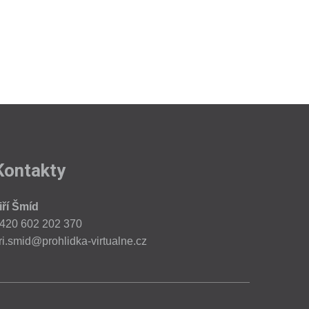
Kontakty
iří Šmíd
420 602 202 370
iri.smid@prohlidka-virtualne.cz