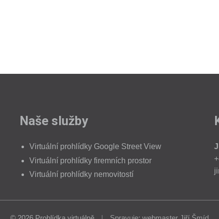
Naše služby
Virtuální prohlídky Google Street View
J
+
Virtuální prohlídky firemních prostor
j
Virtuální prohlídky nemovitostí
© 2026
Prohlídka virtuálně
|
Spravuje:
webmaster Jiří Šmíd